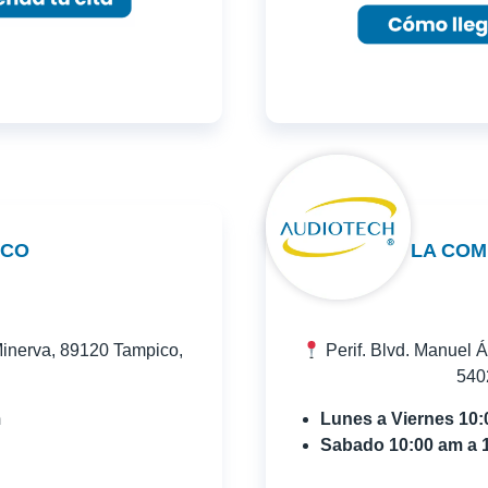
ICO
LA COM
Minerva, 89120 Tampico,
Perif. Blvd. Manuel 
540
m
Lunes a Viernes 10
Sabado 10:00 am a 