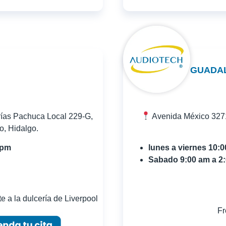
GUADA
rías Pachuca Local 229-G,
Avenida México 3271
, Hidalgo.
 pm
lunes a viernes 10:
Sabado 9:00 am a 2
e a la dulcería de Liverpool
Fr