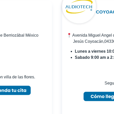
COYOA
de Berriozábal México
Avenida Miguel Angel d
Jesús Coyoacán,04330 
Lunes a viernes 10:
Sabado 9:00 am a 2
 villa de las flores.
Segun